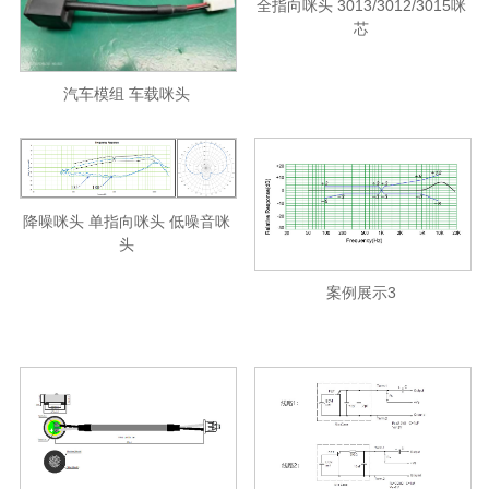
全指向咪头 3013/3012/3015咪
芯
汽车模组 车载咪头
降噪咪头 单指向咪头 低噪音咪
头
案例展示3