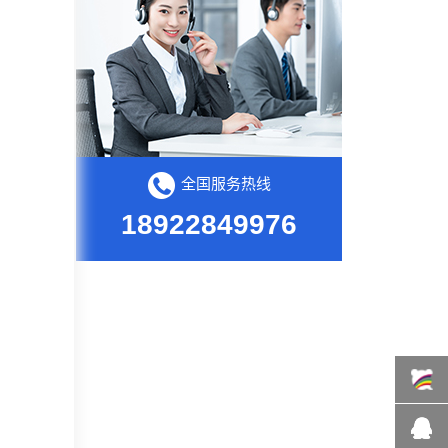
全国服务热线
18922849976
百度商