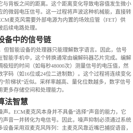
它与背板之间的距离。这个距离变化导致电容值发生微小
应的微弱电压信号。这一过程将声波这种机械能，直接转
CM麦克风需要外部电源为内置的场效应管（FET）供
被后续电路处理。
设备中的信号链
的，但智能设备的处理器只能理解数字语言。因此，信号
在智能手机中，这个转换通常由编解码器芯片完成。编解
极短的时间（如每秒48000次）测量信号的电压值，然
字码（如16位或24位二进制数）。这个过程将连续变化
的“阶梯状”近似。采样率越高、量化位数越多，数字信号
用更多存储空间和处理能力。
算法智慧
声。ECM麦克风本身并不具备“选择”声音的能力，它
的声音一并转化为电信号。因此，噪声抑制必须通过系统
多设备采用双麦克风阵列：主麦克风靠近嘴巴捕捉语音，