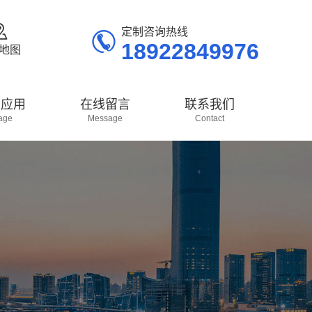


定制咨询热线
18922849976
地图
头应用
在线留言
联系我们
age
Message
Contact