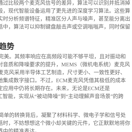
通过比较两个麦克风信号的差异，算法可以识别并抵消掉
段，现代智能设备运用了更先进的深度学习算法。这些算
实时分析频谱特征，精准区分人声与噪声，甚至能分离出
话中，算法可以抑制键盘敲击声或空调嗡嗡声，同时保留
趋势
非完美。其频率响应在高频段可能不够平坦，且对振动和
对音质和降噪要求的提升，MEMS（微机电系统）麦克风
S麦克风采用半导体工艺制造，尺寸更小、一致性更好、
地集成数字接口。不过，ECM麦克风凭借其极低的成本
定应用中仍将长期存在。未来，无论是ECM还是
工智能，实现从“被动降噪”到“主动理解声音场景”的跨
似简单的转换背后，凝聚了材料科学、微电子学和信号处
话时，不妨想想这个微小却关键的元件，它正默默地将你
界中的精准表达。