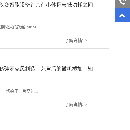
询
客服咨
何改变智能设备？其在小体积与低功耗之间
询
微米的跨越 MEM...
了解详情>>
MS硅麦克风制造工艺背后的微机械加工知
一切始于一片高纯...
了解详情>>