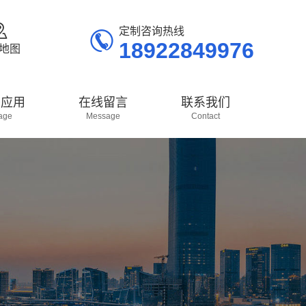


定制咨询热线
18922849976
地图
头应用
在线留言
联系我们
age
Message
Contact