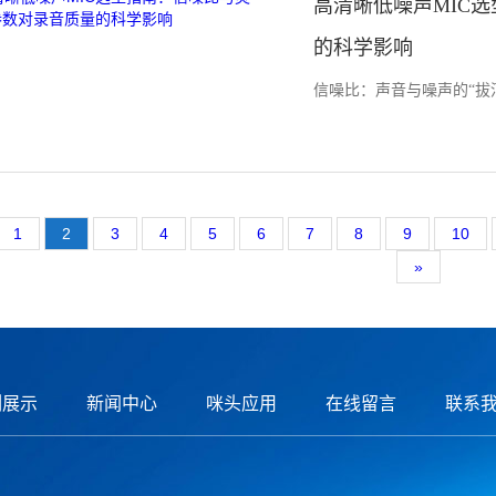
高清晰低噪声MIC
的科学影响
信噪比：声音与噪声的“拔河比
1
2
3
4
5
6
7
8
9
10
»
例展示
新闻中心
咪头应用
在线留言
联系