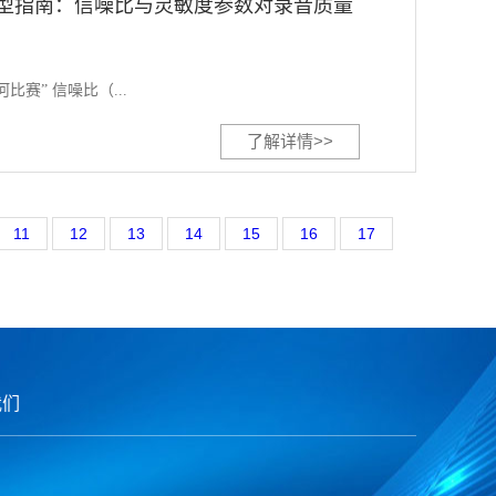
选型指南：信噪比与灵敏度参数对录音质量
赛” 信噪比（...
了解详情>>
11
12
13
14
15
16
17
我们