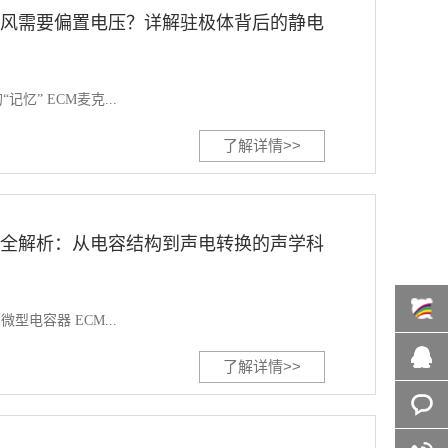
克风需要偏置电压？详解驻极体背后的静电
忆” ECM麦克...
了解详情>>
理全解析：从电容结构到声电转换的声学科
型电容器 ECM...
百度商
了解详情>>
桥
在线咨